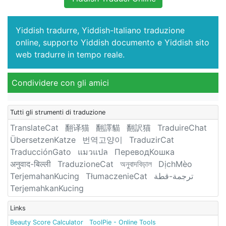
Yiddish tradurre, Yiddish-Italiano traduzione
online, supporto Yiddish documento e Yiddish sito
web tradurre in tempo reale.
Condividere con gli amici
Tutti gli strumenti di traduzione
TranslateCat
翻译猫
翻譯貓
翻訳猫
TraduireChat
ÜbersetzenKatze
번역고양이
TraduzirCat
TraducciónGato
แมวแปล
ПереводКошка
अनुवाद-बिल्ली
TraduzioneCat
অনুবাদবিড়াল
DịchMèo
TerjemahanKucing
TłumaczenieCat
ترجمة-قطة
TerjemahkanKucing
Links
Beauty Score Calculator
ToolPie - Online Tools