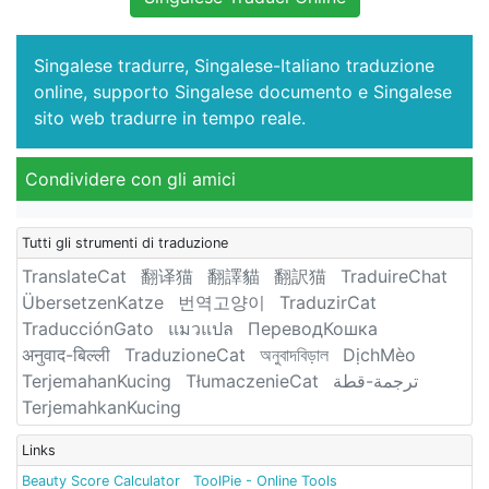
Singalese tradurre, Singalese-Italiano traduzione
online, supporto Singalese documento e Singalese
sito web tradurre in tempo reale.
Condividere con gli amici
Tutti gli strumenti di traduzione
TranslateCat
翻译猫
翻譯貓
翻訳猫
TraduireChat
ÜbersetzenKatze
번역고양이
TraduzirCat
TraducciónGato
แมวแปล
ПереводКошка
अनुवाद-बिल्ली
TraduzioneCat
অনুবাদবিড়াল
DịchMèo
TerjemahanKucing
TłumaczenieCat
ترجمة-قطة
TerjemahkanKucing
Links
Beauty Score Calculator
ToolPie - Online Tools