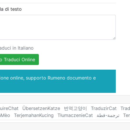
la di testo
duci in Italiano
 Traduci Online
zione online, supporto Rumeno documento e
uireChat
ÜbersetzenKatze
번역고양이
TraduzirCat
Tra
hMèo
TerjemahanKucing
TłumaczenieCat
ترجمة-قطة
Te