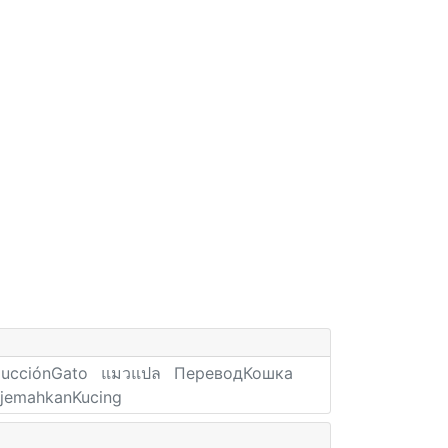
ducciónGato
แมวแปล
ПереводКошка
rjemahkanKucing