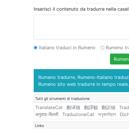
Inserisci il contenuto da tradurre nella casel
Italiano traduci in Rumeno
Rumeno tra
Rumeno
Rumeno tradurre, Rumeno-Italiano tradu
Rumeno sito web tradurre in tempo reale.
Tutti gli strumenti di traduzione
TranslateCat
翻译猫
翻譯貓
翻訳猫
Trad
अनुवाद-बिल्ली
TraduzioneCat
অনুবাদবিড়াল
Dịc
Links