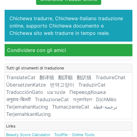
Chichewa tradurre, Chichewa-Italiano traduzione
online, supporto Chichewa documento e
Chichewa sito web tradurre in tempo reale.
Condividere con gli amici
Tutti gli strumenti di traduzione
TranslateCat
翻译猫
翻譯貓
翻訳猫
TraduireChat
ÜbersetzenKatze
번역고양이
TraduzirCat
TraducciónGato
แมวแปล
ПереводКошка
अनुवाद-बिल्ली
TraduzioneCat
অনুবাদবিড়াল
DịchMèo
TerjemahanKucing
TłumaczenieCat
ترجمة-قطة
TerjemahkanKucing
Links
Beauty Score Calculator
ToolPie - Online Tools