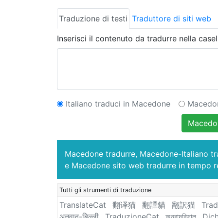
Traduzione di testi
Traduttore di siti web
Inserisci il contenuto da tradurre nella casel
Italiano traduci in Macedone
Macedone
Macedon
Macedone tradurre, Macedone-Italiano t
e Macedone sito web tradurre in tempo r
Tutti gli strumenti di traduzione
TranslateCat
翻译猫
翻譯貓
翻訳猫
Trad
अनुवाद-बिल्ली
TraduzioneCat
অনুবাদবিড়াল
Dịc