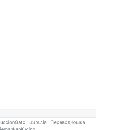
ducciónGato
แมวแปล
ПереводКошка
rjemahkanKucing