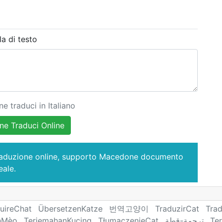
la di testo
 traduci in Italiano
e Traduci Online
raduzione online, supporto Macedone documento
eale.
uireChat
ÜbersetzenKatze
번역고양이
TraduzirCat
Tra
hMèo
TerjemahanKucing
TłumaczenieCat
ترجمة-قطة
Te