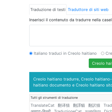
Traduzione di testi
Traduttore di siti web
Inserisci il contenuto da tradurre nella casel
Italiano traduci in Creolo haitiano
Cre
Creolo hai
Creolo haitiano tradurre, Creolo haitiano
haitiano documento e Creolo haitiano sit
Tutti gli strumenti di traduzione
TranslateCat
翻译猫
翻譯貓
翻訳猫
Trad
अनुवाद-बिल्ली
TraduzioneCat
অনুবাদবিড়াল
Dịc