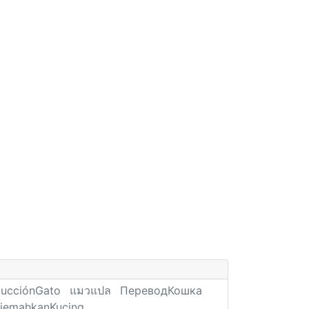
ducciónGato
แมวแปล
ПереводКошка
rjemahkanKucing