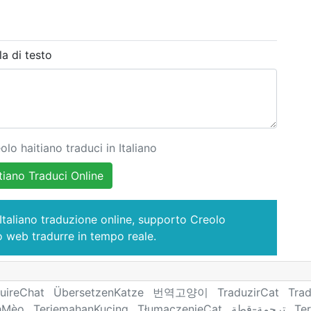
la di testo
olo haitiano traduci in Italiano
tiano Traduci Online
-Italiano traduzione online, supporto Creolo
o web tradurre in tempo reale.
uireChat
ÜbersetzenKatze
번역고양이
TraduzirCat
Tra
hMèo
TerjemahanKucing
TłumaczenieCat
ترجمة-قطة
Te