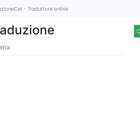
zioneCat - Traduttore online
raduzione
C
iana